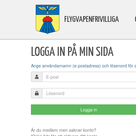
FLYGVAPENFRIVILLIGA
LOGGA IN PÅ MIN SIDA
Ange användarnamn (e-postadress) och lösenord för att
Är du medlem men saknar konto?