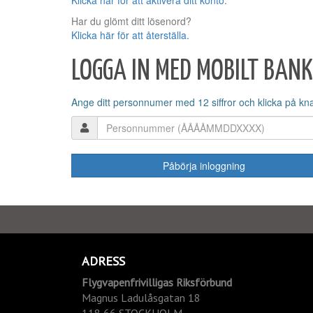
Klicka här för att aktivera ditt konto.
Har du glömt ditt lösenord?
Klicka här för att återställa.
LOGGA IN MED MOBILT BANK
Ange ditt personnumer med 12 siffror och klicka på kn
ADRESS
Flygvapenfrivilligas Riksförbund
Magnus Ladulåsgatan 18