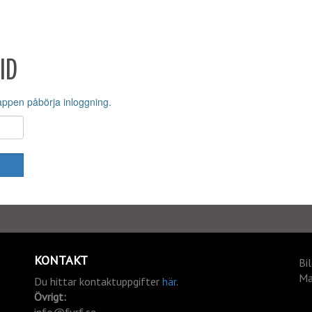
ID
appen påbörja inloggning.
KONTAKT
Bi
Ma
Du hittar kontaktuppgifter
här
.
Övrigt: