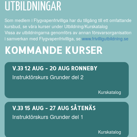
UTBILDNINGAR
Som medlem i Flygvapenfrivilliga har du tillgång till ett omfattande
kursbud, se våra kurser under Utbildning/Kurskatalog
Vissa av utbildningarna genomförs av annan försvarsorganisation
i samverkan med Flygvapenfrivilliga, se
www.frivilligutbildning.se
KOMMANDE KURSER
V.33
12 AUG - 20 AUG RONNEBY
Instruktörskurs Grunder del 2
Kurskatalog
V.33
15 AUG - 27 AUG SÅTENÄS
Instruktörskurs Grunder del 1
Kurskatalog