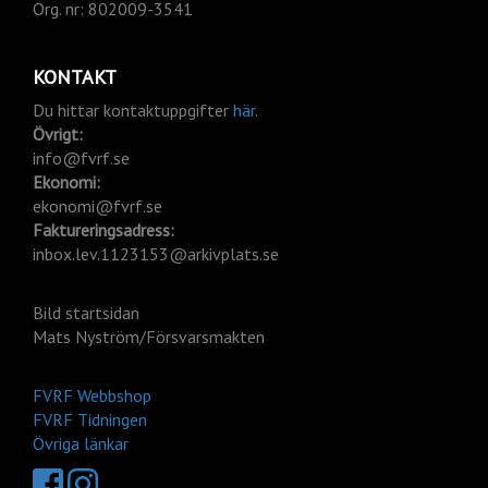
Org.
nr: 802009-3541
KONTAKT
Du hittar kontaktuppgifter
här
.
Övrigt:
info@fvrf.se
Ekonomi:
ekonomi@fvrf.se
Faktureringsadress:
inbox.lev.1123153@arkivplats.se
Bild startsidan
Mats Nyström/Försvarsmakten
FVRF Webbshop
FVRF Tidningen
Övriga länkar