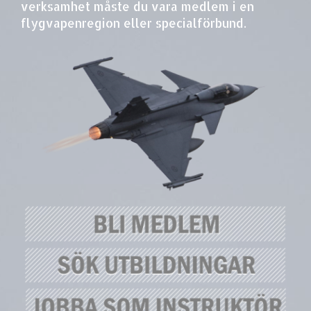
verksamhet måste du vara medlem i en
flygvapenregion eller specialförbund.