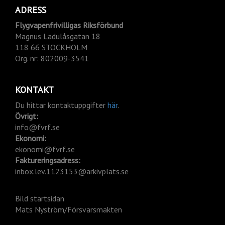
ADRESS
Flygvapenfrivilligas Riksförbund
Magnus Ladulåsgatan 18
118 66 STOCKHOLM
Org.
nr: 802009-3541
KONTAKT
Du hittar kontaktuppgifter
här
.
Övrigt:
info@fvrf.se
Ekonomi:
ekonomi@fvrf.se
Faktureringsadress:
inbox.lev.1123153@arkivplats.se
Bild startsidan
Mats Nyström/Försvarsmakten