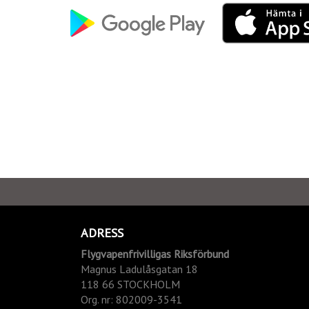
ADRESS
Flygvapenfrivilligas Riksförbund
Magnus Ladulåsgatan 18
118 66 STOCKHOLM
Org.
nr: 802009-3541