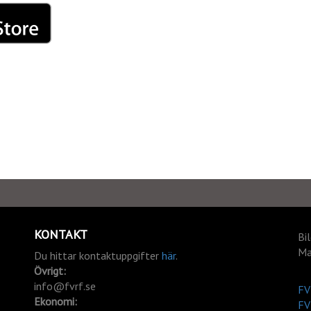
KONTAKT
Bi
Ma
Du hittar kontaktuppgifter
här
.
Övrigt:
info@fvrf.se
FV
Ekonomi:
FV