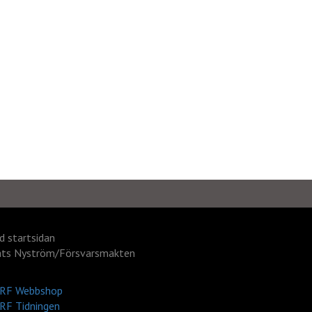
ld startsidan
ts Nyström/Försvarsmakten
RF Webbshop
RF Tidningen