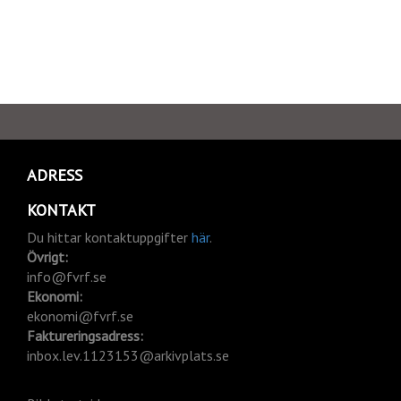
ADRESS
KONTAKT
Du hittar kontaktuppgifter
här
.
Övrigt:
info@fvrf.se
Ekonomi:
ekonomi@fvrf.se
Faktureringsadress:
inbox.lev.1123153@arkivplats.se