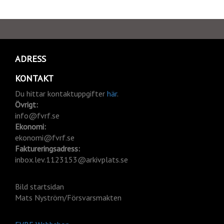
ADRESS
KONTAKT
Du hittar kontaktuppgifter
här
.
Övrigt:
info@fvrf.se
Ekonomi:
ekonomi@fvrf.se
Faktureringsadress:
inbox.lev.1123153@arkivplats.se
Bild startsidan
Mats Nyström/Försvarsmakten