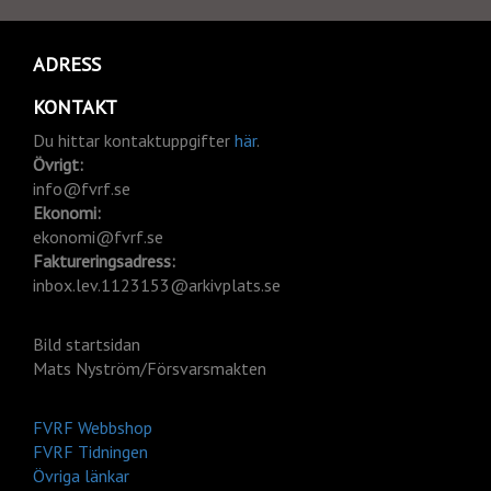
ADRESS
KONTAKT
Du hittar kontaktuppgifter
här
.
Övrigt:
info@fvrf.se
Ekonomi:
ekonomi@fvrf.se
Faktureringsadress:
inbox.lev.1123153@arkivplats.se
Bild startsidan
Mats Nyström/Försvarsmakten
FVRF Webbshop
FVRF Tidningen
Övriga länkar