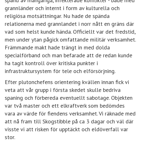
spänd av mångåriga, infekterade konflikter - både med
grannländer och internt i form av kulturella och
religiösa motsättningar. Nu hade de spända
relationerna med grannlandet i norr nått en gräns där
vad som helst kunde hända. Officiellt var det fredstid,
men under ytan pågick omfattande militär verksamhet.
Främmande makt hade trängt in med dolda
specialförband och man befarade att de redan kunde
ha tagit kontroll över kritiska punkter i
infrastruktursystem för tele och elförsörjning.
Efter plutonchefens orientering kvällen innan fick vi
veta att vår grupp i första skedet skulle bedriva
spaning och förbereda eventuellt sabotage. Objekten
var två master och ett elkraftverk som bedömdes
vara av värde för fiendens verksamhet. Vi räknade med
att nå fram till Skogstibble på ca 3 dagar och väl där
visste vi att risken för upptäckt och eldöverfall var
stor.