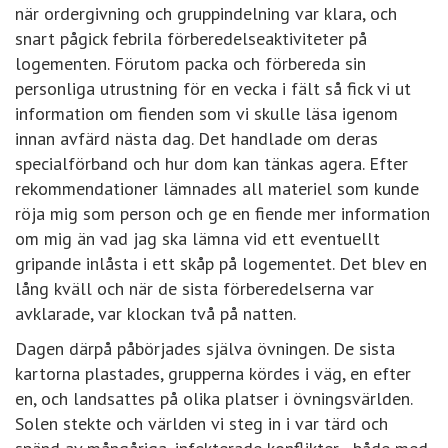
när ordergivning och gruppindelning var klara, och
snart pågick febrila förberedelseaktiviteter på
logementen. Förutom packa och förbereda sin
personliga utrustning för en vecka i fält så fick vi ut
information om fienden som vi skulle läsa igenom
innan avfärd nästa dag. Det handlade om deras
specialförband och hur dom kan tänkas agera. Efter
rekommendationer lämnades all materiel som kunde
röja mig som person och ge en fiende mer information
om mig än vad jag ska lämna vid ett eventuellt
gripande inlåsta i ett skåp på logementet. Det blev en
lång kväll och när de sista förberedelserna var
avklarade, var klockan två på natten.
Dagen därpå påbörjades själva övningen. De sista
kartorna plastades, grupperna kördes i väg, en efter
en, och landsattes på olika platser i övningsvärlden.
Solen stekte och världen vi steg in i var tärd och