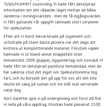
TolkS/HUMINT slutövning. Vi hade fått detaljerad
information om det rådande läget mellan de båda
länderna i övningsvärlden - men de få ingångsvärden
vi fått gällande vår uppgift lämnade stort utrymme
för sp
ekulation.
Efter att vi blivit inkvarterade på logement och
utfodrade på stans bästa pizzeria var det dags att
kvittera ut kompletterande materiel. Förutom vapen
hämtade vi ut bland annat knäppetält eller
enmanstält 2000 (puppa), liggunderlag och sovsäck. Vi
hade fått en detaljerad packlista hemskickad, men de
här sakerna stod det inget om. Spekulationerna tog
fart, och nu började det gå upp för oss att det inte
skulle bli säng på luckan och tre mål mat serverade
varje dag.
Kort därefter gick vi på ordergivning och först då fick
vi reda på våra uppdrag. Klockan hade passerat 2100