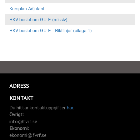
Kursplan Adjutant
HKV beslut om GU-F (missiv)
HKV beslut om GU-F - Riktlinjer (bilaga 1)
ADRESS
KONTAKT
Du hittar kontaktuppgifter
här
.
Övrigt:
info@fvrf.se
Ekonomi:
ekonomi@fvrf.se