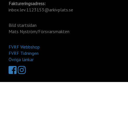
Faktureringsadress:
inbox.lev.1123153@arkivplats.se
Bild startsidan
Mats Nyström/Försvarsmakten
FVRF Webbshop
FVRF Tidningen
Övriga länkar