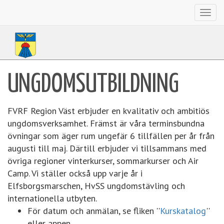
Toggl
navig
UNGDOMSUTBILDNING
FVRF Region Väst erbjuder en kvalitativ och ambitiös
ungdomsverksamhet. Främst är våra terminsbundna
övningar som äger rum ungefär 6 tillfällen per år från
augusti till maj. Därtill erbjuder vi tillsammans med
övriga regioner vinterkurser, sommarkurser och Air
Camp. Vi ställer också upp varje år i
Elfsborgsmarschen, HvSS ungdomstävling och
internationella utbyten.
För datum och anmälan, se fliken ''
Kurskatalog
''
eller appen.