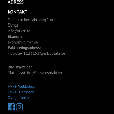
ADRESS
KONTAKT
Du hittar kontaktuppgifter
här
.
Övrigt:
info@fvrf.se
Ekonomi:
ekonomi@fvrf.se
Faktureringsadress:
inbox.lev.1123153@arkivplats.se
Bild startsidan
Mats Nyström/Försvarsmakten
FVRF Webbshop
FVRF Tidningen
Övriga länkar