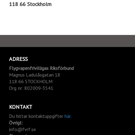
118 66 Stockholm
ADRESS
Flygvapenfrivilligas Riksförbund
Magnus Ladulåsgatan 18
118 66 STOCKHOLM
Org.
nr: 802009-3541
KONTAKT
Du hittar kontaktuppgifter
här
.
Övrigt:
info@fvrf.se