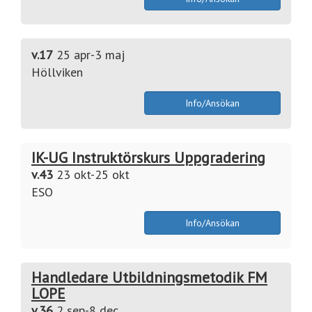
v.17
25 apr-3 maj
Höllviken
Info/Ansökan
IK-UG Instruktörskurs Uppgradering
v.43
23 okt-25 okt
ESO
Info/Ansökan
Handledare Utbildningsmetodik FM
LOPE
v.36
2 sep-8 dec