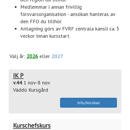
Medlemmar i annan frivillig
försvarsorganisation - ansökan hanteras av
den FFO du tillhör.
Antagning görs av FVRF centrala kansli ca. 5
veckor innan kursstart.
Välj år:
2026
eller
2027
IK P
v.44
1 nov-8 nov
Väddö Kursgård
Info/Ansökan
Kurschefskurs