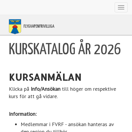
Toggl
navig
FLYGVAPENFRIVILLIGA
KURSKATALOG ÅR 2026
KURSANMÄLAN
Klicka på
Info/Ansökan
till höger om respektive
kurs för att gå vidare.
Information:
Medlemmar i FVRF - ansökan hanteras av
den region du tillhör.