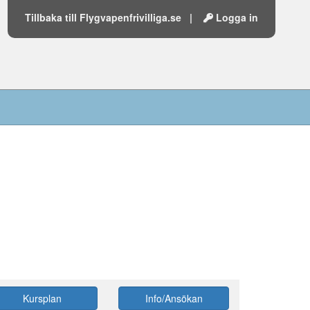
Tillbaka till Flygvapenfrivilliga.se
|
Logga in
Kursplan
Info/Ansökan