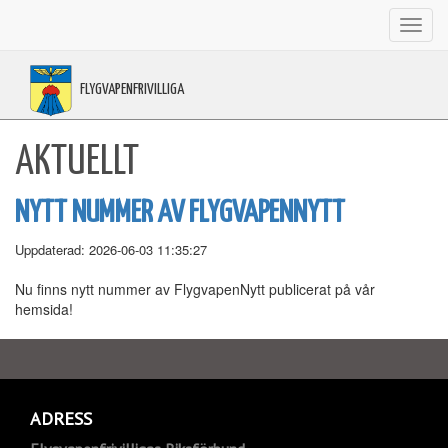
Toggl
navig
FLYGVAPENFRIVILLIGA
AKTUELLT
NYTT NUMMER AV FLYGVAPENNYTT
Uppdaterad: 2026-06-03 11:35:27
Nu finns nytt nummer av FlygvapenNytt publicerat på vår
hemsida!
ADRESS