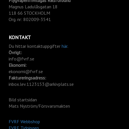
Flygvapenfrivilligas Riksförbund
Magnus Ladulåsgatan 18
118 66 STOCKHOLM
Org.
nr: 802009-3541
KONTAKT
Du hittar kontaktuppgifter
här
.
Övrigt:
info@fvrf.se
Ekonomi:
ekonomi@fvrf.se
Faktureringsadress:
inbox.lev.1123153@arkivplats.se
Bild startsidan
Mats Nyström/Försvarsmakten
FVRF Webbshop
FVRF Tidningen