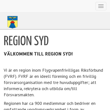
Toggl
navig
REGION SYD
VÄLKOMMEN TILL REGION SYD!
Vi är en region inom Flygvapenfrivilligas Riksförbund
(FVRF). FVRF är en ideell förening och en frivillig
försvarsorganisation med tre huvuduppgifter; att
informera, rekrytera och utbilda om/till
Försvarsmakten.
Regionen har ca 900 medlemmar och bedriver en
omfattande ungdomsverksamhet i form av