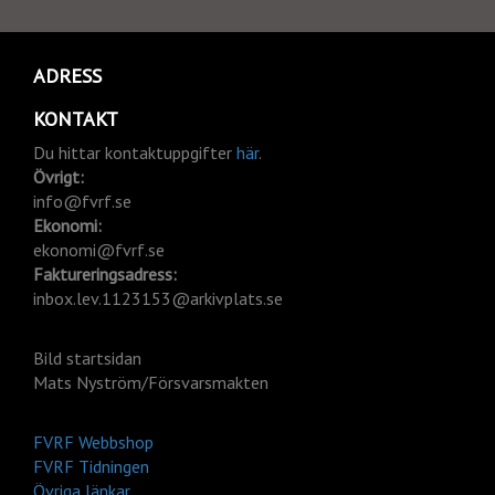
ADRESS
KONTAKT
Du hittar kontaktuppgifter
här
.
Övrigt:
info@fvrf.se
Ekonomi:
ekonomi@fvrf.se
Faktureringsadress:
inbox.lev.1123153@arkivplats.se
Bild startsidan
Mats Nyström/Försvarsmakten
FVRF Webbshop
FVRF Tidningen
Övriga länkar