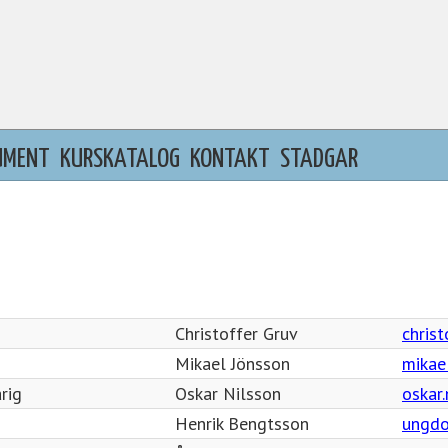
UMENT
KURSKATALOG
KONTAKT
STADGAR
Christoffer Gruv
chris
Mikael Jönsson
mikae
rig
Oskar Nilsson
oskar
Henrik Bengtsson
ungdo