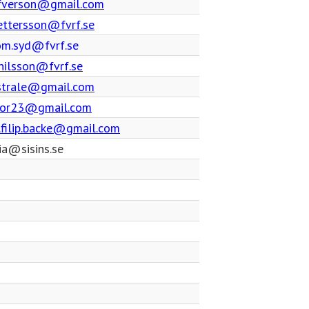
fverson@gmail.com
pettersson@fvrf.se
m.syd@fvrf.se
.nilsson@fvrf.se
nstrale@gmail.com
hor23@gmail.com
.filip.backe@gmail.com
ia@sisins.se