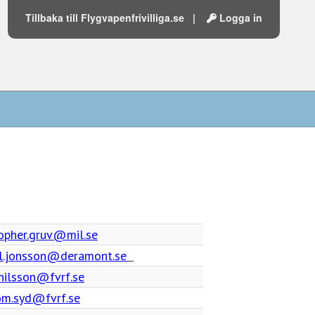
Tillbaka till Flygvapenfrivilliga.se
|
Logga in
topher.gruv@mil.se
l.jonsson@deramont.se
.nilsson@fvrf.se
m.syd@fvrf.se