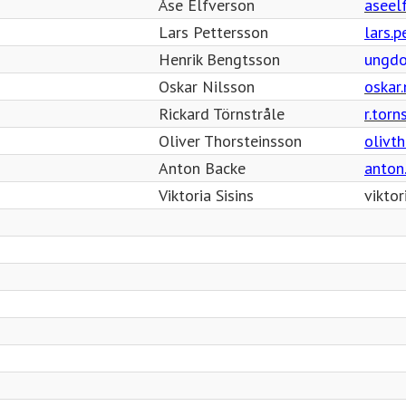
Åse Elfverson
aseel
Lars Pettersson
lars.
Henrik Bengtsson
ungdo
Oskar Nilsson
oskar
Rickard Törnstråle
r.tor
Oliver Thorsteinsson
olivt
Anton Backe
anton
Viktoria Sisins
viktor