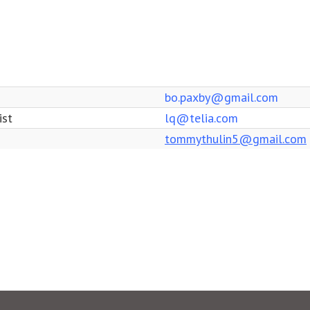
bo.paxby@gmail.com
ist
lq@telia.com
tommy
thulin5@gmail.com